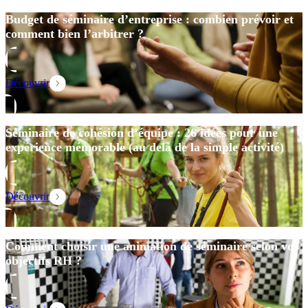
Budget de séminaire d’entreprise : combien prévoir et
comment bien l’arbitrer ?
Découvrir
Séminaire de cohésion d’équipe : 26 idées pour une
expérience mémorable (au delà de la simple activité)
Découvrir
Comment choisir une animation de séminaire selon vos
objectifs RH ?