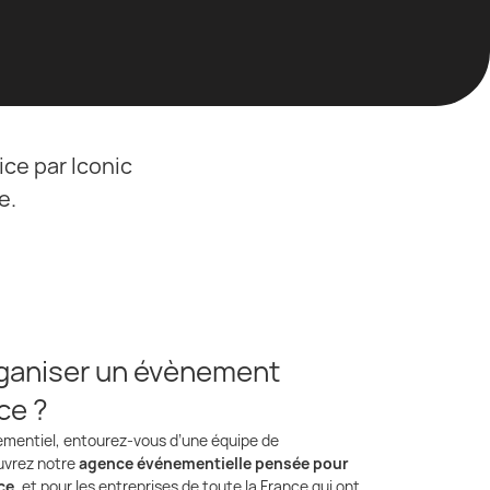
ce par Iconic
e.
rganiser un évènement
ce ?
ementiel, entourez-vous d’une équipe de
uvrez notre
agence événementielle pensée pour
ce
, et pour les entreprises de toute la France qui ont