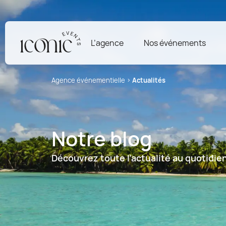
L’agence
Nos événements
Agence événementielle
›
Actualités
Notre blog
Découvrez toute l’actualité au quotidie