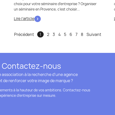
choix pour votre séminaire d’entreprise ? Organiser
un séminaire en Provence, c’est choisir...
Lire l'article
Précédent
1
2
3
4
5
6
7
8
Suivant
Contactez-nous
e association à la recherche d’une agence
t de renforcer votre image de marque ?
énements à la hauteur de vos ambitions. Contactez-nous
xpérience d’entreprise sur mesure.