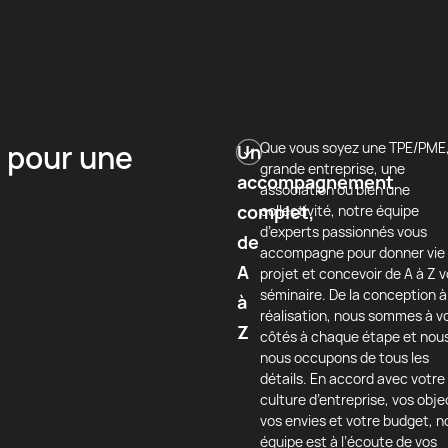
s pour une
Que vous soyez une TPE/PME
Un
grande entreprise, une
accompagnement
association ou bien une
complet,
collectivité, notre équipe
d’experts passionnés vous
de
accompagne pour donner vie 
A
projet et concevoir de A à Z v
séminaire. De la conception à
à
réalisation, nous sommes à v
Z
côtés à chaque étape et nou
nous occupons de tous les
détails. En accord avec votre
culture d’entreprise, vos objec
vos envies et votre budget, n
équipe est à l’écoute de vos