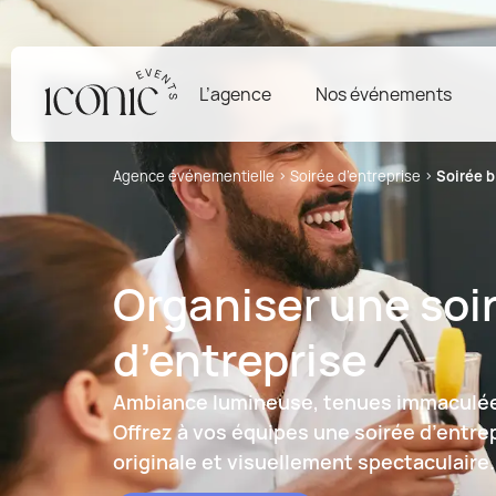
L’agence
Nos événements
Agence événementielle
›
Soirée d’entreprise
›
Soirée b
Organiser une soi
d’entreprise
Ambiance lumineuse, tenues immaculé
Offrez à vos équipes une soirée d’entre
originale et visuellement spectaculaire.