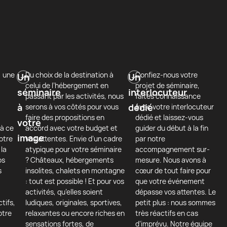
, une
Du choix de la destination à
Confiez-nous votre
Un
Un
celui de l’hébergement en
projet de séminaire,
séminaire
interlocuteur
passant par les activités, nous
faites connaissance
à
dédié
serons à vos côtés pour vous
avec votre interlocuteur
faire des propositions en
dédié et laissez-vous
votre
à ce
accord avec votre budget et
guider du début à la fin
image
otre
vos attentes. Envie d’un cadre
par notre
 la
atypique pour votre séminaire
accompagnement sur-
os
? Châteaux, hébergements
mesure. Nous avons à
s
insolites, chalets en montagne
cœur de tout faire pour
: tout est possible ! Et pour vos
que votre événement
activités, qu’elles soient
dépasse vos attentes. Le
tifs,
ludiques, originales, sportives,
petit plus : nous sommes
otre
relaxantes ou encore riches en
très réactifs en cas
sensations fortes, de
d’imprévu. Notre équipe