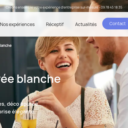
Créons ensemble votre expérience d’entreprise sur-mesure - 09 78 45 18 35
Contact
Nos expériences
Réceptif
Actualités
lanche
rée blanche
es, déco épurée…
prise élégante,