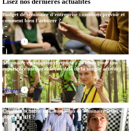
Lisez nos dernières actualités
Budget de séminaire d’entreprise : combien prévoir et
comment bien l’arbitrer ?
Découvrir
Séminaire de cohésion d’équipe : 26 idées pour une
expérience mémorable (au delà de la simple activité)
Découvrir
Comment choisir une animation de séminaire selon vos
objectifs RH ?