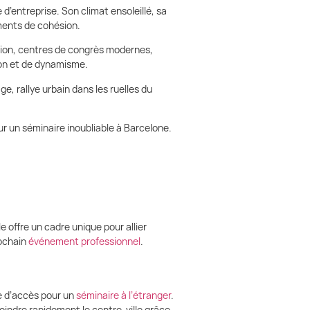
’entreprise. Son climat ensoleillé, sa
oments de cohésion.
nion, centres de congrès modernes,
ion et de dynamisme.
e, rallye urbain dans les ruelles du
ur un séminaire inoubliable à Barcelone.
e offre un cadre unique pour allier
rochain
événement professionnel
.
le d’accès pour un
séminaire à l’étranger
.
oindre rapidement le centre-ville grâce