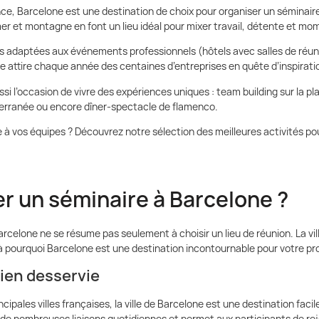
e, Barcelone est une destination de choix pour organiser un séminaire d
mer et montagne en font un lieu idéal pour mixer travail, détente et m
s adaptées aux événements professionnels (hôtels avec salles de réu
ne attire chaque année des centaines d’entreprises en quête d’inspirat
si l’occasion de vivre des expériences uniques : team building sur la plag
diterranée ou encore dîner-spectacle de flamenco.
 à vos équipes ? Découvrez notre sélection des meilleures activités po
r un séminaire à Barcelone ?
rcelone ne se résume pas seulement à choisir un lieu de réunion. La vill
oilà pourquoi Barcelone est une destination incontournable pour votre p
bien desservie
ncipales villes françaises, la ville de Barcelone est une destination faci
e de nombreuses liaisons quotidiennes et permet aux participants de rej